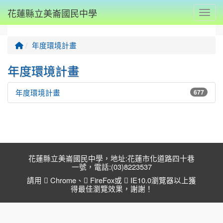
花蓮縣立美崙國民中學
Toggl
回首頁
年度環境計畫
年度環境計畫
年度環境計畫
677
花蓮縣立美崙國民中學，地址:花蓮市化道路四十巷
一號，電話:(03)8223537
請用
Chrome
、
FireFox
或
IE10.0瀏覽器以上獲
得最佳瀏覽效果，謝謝！