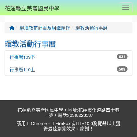
花蓮縣立美崙國民中學
Toggl
回首頁
環境教育計畫及組織運作
環教活動行事曆
環教活動行事曆
行事曆109下
631
行事曆110上
509
花蓮縣立美崙國民中學，地址:花蓮市化道路四十巷
一號，電話:(03)8223537
請用
Chrome
、
FireFox
或
IE10.0瀏覽器以上獲
得最佳瀏覽效果，謝謝！